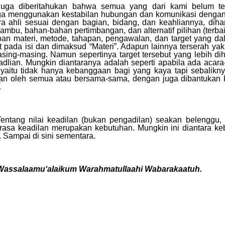
Juga diberitahukan bahwa semua yang dari kami belum te
ga menggunakan kestabilan hubungan dan komunikasi dengan 
a ahli sesuai dengan bagian, bidang, dan keahliannya, diha
ambu, bahan-bahan pertimbangan, dan alternatif pilihan (terba
an materi, metode, tahapan, pengawalan, dan target yang dala
t pada isi dan dimaksud
“
Materi
”
. Adapun lainnya terserah y
sing-masing. Namun sepertinya target tersebut yang lebih d
eadlian. Mungkin diantaranya
adalah
seperti apabila ada acara-
yaitu tidak hanya kebanggaan bagi yang kaya tapi sebalikny
kan oleh semua atau bersama-sama, dengan juga dibantukan 
.
Tentang
nilai keadilan (bukan pengadilan) seakan belenggu, 
asa keadilan merupakan kebutuhan. Mungkin ini diantara ke
. Sampai di sini sementara.
Wassalaamu‘alaikum Warahmatullaahi
Wabarakaatuh.