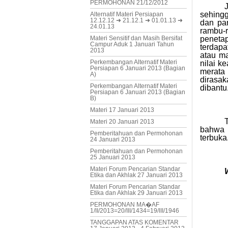
PERMOHONAN 21/12/2012
sehing
Alternatif Materi Persiapan
12.12.12 ➜ 21.12.1 ➜ 01.01.13 ➜
dan par
24.01.13
rambu-r
Materi Sensitif dan Masih Bersifat
penetap
Campur Aduk 1 Januari Tahun
terdapa
2013
atau ma
Perkembangan Alternatif Materi
nilai k
Persiapan 6 Januari 2013 (Bagian
merata 
A)
dirasa
Perkembangan Alternatif Materi
dibantu
Persiapan 6 Januari 2013 (Bagian
B)
Materi 17 Januari 2013
Materi 20 Januari 2013
bahwa r
Pemberitahuan dan Permohonan
terbuka
24 Januari 2013
Pemberitahuan dan Permohonan
25 Januari 2013
Materi Forum Pencarian Standar
Etika dan Akhlak 27 Januari 2013
Materi Forum Pencarian Standar
Etika dan Akhlak 29 Januari 2013
PERMOHONAN MA�AF
1/II/2013=20/III/1434=19/III/1946
TANGGAPAN ATAS KOMENTAR