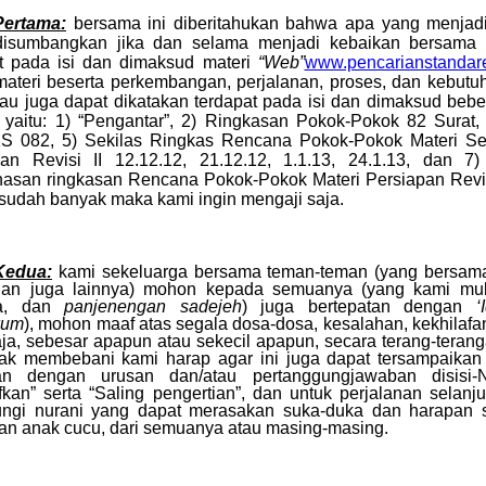
Pertama:
bersama ini diberitahukan bahwa apa yang menjad
disumbangkan jika dan selama menjadi kebaikan bersama s
at pada isi dan dimaksud materi
“
Web
”
www.pencarianstandar
ateri beserta perkembangan, perjalanan, proses, dan kebut
au juga dapat dikatakan terdapat pada isi dan dimaksud bebe
yaitu:
1) “Pengantar”, 2) Ringkasan Pokok-Pokok 82 Surat,
082, 5) Sekilas Ringkas Rencana Pokok-Pokok Materi Sement
pan Revisi II 12.12.12, 21.12.12, 1.1.13, 24.1.13,
dan 7
san ringkasan Rencana Pokok-Pokok Materi Persiapan Revisi 
sudah banyak maka kami ingin mengaji saja.
Kedua:
kami sekeluarga bersama teman-teman (yang bersam
 dan juga lainnya) mohon kepada semuanya (yang kami muli
ra, dan
panjenengan sadejeh
) juga bertepatan dengan
‘
kum
), mohon maaf atas segala dosa-dosa, kesalahan, kekhilafa
ja, sebesar apapun atau sekecil apapun, secara terang-terang
dak membebani kami harap agar ini juga dapat tersampaikan
tan dengan urusan dan/atau pertanggungjawaban disisi
fkan
”
serta
“
Saling pengertian
”,
dan untuk perjalanan selanj
ungi nurani yang dapat merasakan suka-duka dan harapan 
an anak cucu, dari semuanya atau masing-masing.