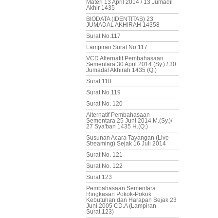
Materi 13 April 2014 / 13 Jumadil
Akhir 1435
BIODATA (IDENTITAS) 23
JUMADAL AKHIRAH 14358
Surat No.117
Lampiran Surat No.117
VCD Alternatif Pembahasaan
Sementara 30 April 2014 (Sy.) / 30
Jumadal Akhirah 1435 (Q.)
Surat 118
Surat No.119
Surat No. 120
Alternatif Pembahasaan
Sementara 25 Juni 2014 M.(Sy.)/
27 Sya'ban 1435 H.(Q.)
Susunan Acara Tayangan (Live
Streaming) Sejak 16 Juli 2014
Surat No. 121
Surat No. 122
Surat 123
Pembahasaan Sementara
Ringkasan Pokok-Pokok
Kebutuhan dan Harapan Sejak 23
Juni 2005 CD.A (Lampiran
Surat.123)