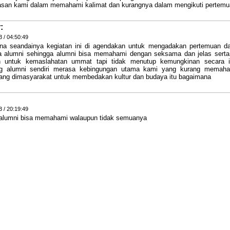
asan kami dalam memahami kalimat dan kurangnya dalam mengikuti pertemu
:
 / 04:50:49
na seandainya kegiatan ini di agendakan untuk mengadakan pertemuan da
 alumni sehingga alumni bisa memahami dengan seksama dan jelas serta 
an untuk kemaslahatan ummat tapi tidak menutup kemungkinan secara i
ng alumni sendiri merasa kebingungan utama kami yang kurang memaha
ng dimasyarakat untuk membedakan kultur dan budaya itu bagaimana
 / 20:19:49
alumni bisa memahami walaupun tidak semuanya