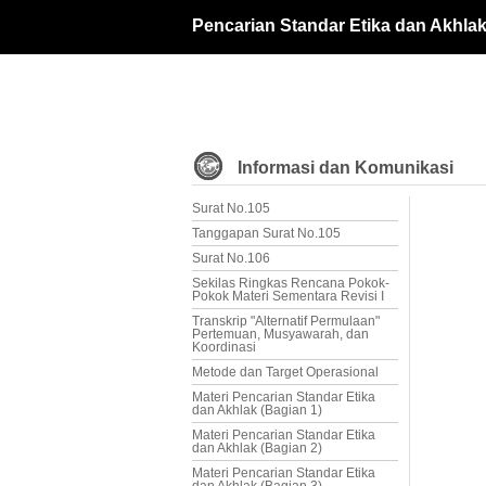
Pencarian Standar Etika dan Akhla
Informasi dan Komunikasi
Surat No.105
Tanggapan Surat No.105
Surat No.106
Sekilas Ringkas Rencana Pokok-
Pokok Materi Sementara Revisi I
Transkrip "Alternatif Permulaan"
Pertemuan, Musyawarah, dan
Koordinasi
Metode dan Target Operasional
Materi Pencarian Standar Etika
dan Akhlak (Bagian 1)
Materi Pencarian Standar Etika
dan Akhlak (Bagian 2)
Materi Pencarian Standar Etika