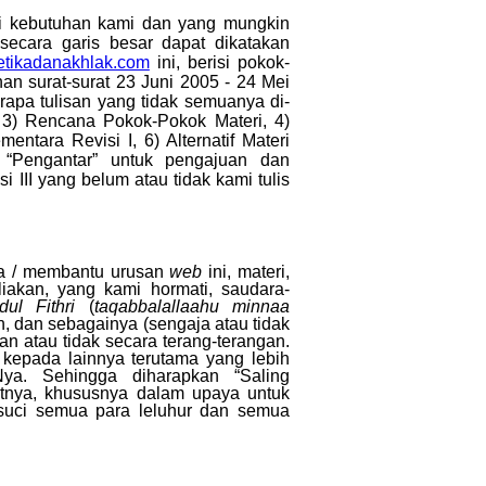
i kebutuhan kami dan yang mungkin
ecara garis besar dapat dikatakan
etikadanakhlak.com
ini, berisi pokok-
uhan
surat
-surat
23 Juni 2005 - 24 Mei
rapa tulisan yang tidak semuanya di-
 3) Rencana Pokok-Pokok Materi, 4)
ara Revisi I, 6) Alternatif Materi
)
“Pengantar” untuk pengajuan dan
III yang belum atau tidak kami tulis
a / membantu urusan
web
ini, materi,
akan, yang kami hormati, saudara-
Idul Fithri
(
taqabbalallaahu minnaa
n, dan sebagainya (sengaja atau tidak
an atau tidak secara terang-terangan.
 kepada lainnya terutama yang lebih
-Nya. Sehingga diharapkan
“
Saling
utnya, khususnya dalam upaya untuk
suci semua para leluhur dan semua