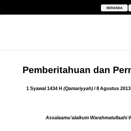
k
BERANDA
Pemberitahuan dan Pe
1
Syawal 1434 H
(Qamariyyah)
/ 8 Agustus 201
Assalaamu‘alaikum Warahmatullaahi 