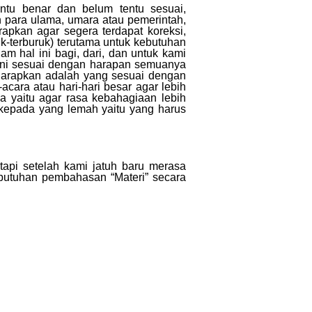
ntu benar dan belum tentu sesuai,
para ulama, umara atau pemerintah,
rapkan agar segera terdapat koreksi,
ik-terburuk) terutama untuk kebutuhan
m hal ini bagi, dari, dan untuk kami
akni sesuai dengan harapan semuanya
iharapkan adalah yang sesuai dengan
acara atau hari-hari besar agar lebih
a yaitu agar rasa kebahagiaan lebih
kepada yang lemah yaitu yang harus
tapi setelah kami jatuh baru merasa
butuhan pembahasan “Materi” secara