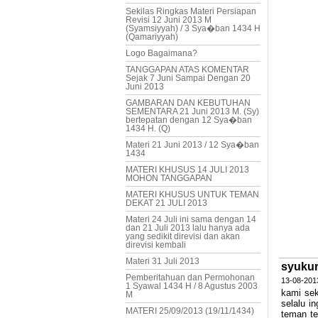
Sekilas Ringkas Materi Persiapan
Revisi 12 Juni 2013 M
(Syamsiyyah) / 3 Sya�ban 1434 H
(Qamariyyah)
Logo Bagaimana?
TANGGAPAN ATAS KOMENTAR
Sejak 7 Juni Sampai Dengan 20
Juni 2013
GAMBARAN DAN KEBUTUHAN
SEMENTARA 21 Juni 2013 M. (Sy)
bertepatan dengan 12 Sya�ban
1434 H. (Q)
Materi 21 Juni 2013 / 12 Sya�ban
1434
MATERI KHUSUS 14 JULI 2013
MOHON TANGGAPAN
MATERI KHUSUS UNTUK TEMAN
DEKAT 21 JULI 2013
Materi 24 Juli ini sama dengan 14
dan 21 Juli 2013 lalu hanya ada
yang sedikit direvisi dan akan
direvisi kembali
Materi 31 Juli 2013
syukur
Pemberitahuan dan Permohonan
13-08-2013
1 Syawal 1434 H / 8 Agustus 2003
kami se
M
selalu i
MATERI 25/09/2013 (19/11/1434)
teman te