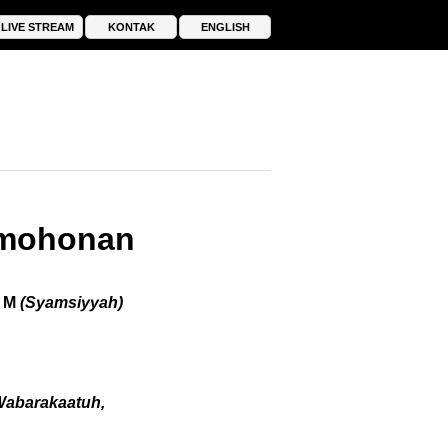
LIVE STREAM
KONTAK
ENGLISH
rmohonan
3 M
(Syamsiyyah)
Wabarakaatuh
,