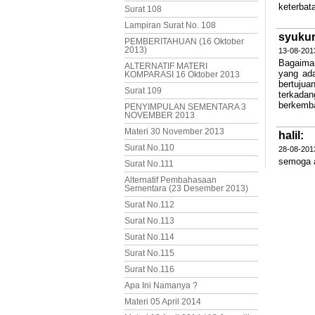
keterbat
Surat 108
Lampiran Surat No. 108
syukur
PEMBERITAHUAN (16 Oktober
2013)
13-08-2013
Bagaima
ALTERNATIF MATERI
yang ada
KOMPARASI 16 Oktober 2013
bertuju
Surat 109
terkada
berkemba
PENYIMPULAN SEMENTARA 3
NOVEMBER 2013
Materi 30 November 2013
halil:
Surat No.110
28-08-2013
semoga 
Surat No.111
Alternatif Pembahasaan
Sementara (23 Desember 2013)
Surat No.112
Surat No.113
Surat No.114
Surat No.115
Surat No.116
Apa Ini Namanya ?
Materi 05 April 2014