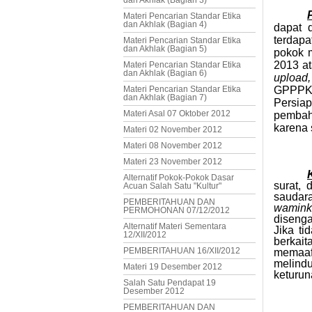
dan Akhlak (Bagian 3)
Materi Pencarian Standar Etika
dan Akhlak (Bagian 4)
dapat 
terdap
Materi Pencarian Standar Etika
dan Akhlak (Bagian 5)
pokok m
2013 at
Materi Pencarian Standar Etika
dan Akhlak (Bagian 6)
upload,
Materi Pencarian Standar Etika
GPPPKS 
dan Akhlak (Bagian 7)
Persia
Materi Asal 07 Oktober 2012
pembaha
karena 
Materi 02 November 2012
Materi 08 November 2012
Materi 23 November 2012
Alternatif Pokok-Pokok Dasar
surat,
Acuan Salah Satu "Kultur"
sauda
PEMBERITAHUAN DAN
wamin
PERMOHONAN 07/12/2012
disenga
Alternatif Materi Sementara
Jika ti
12/XII/2012
berkai
PEMBERITAHUAN 16/XII/2012
memaa
melind
Materi 19 Desember 2012
keturun
Salah Satu Pendapat 19
Desember 2012
PEMBERITAHUAN DAN