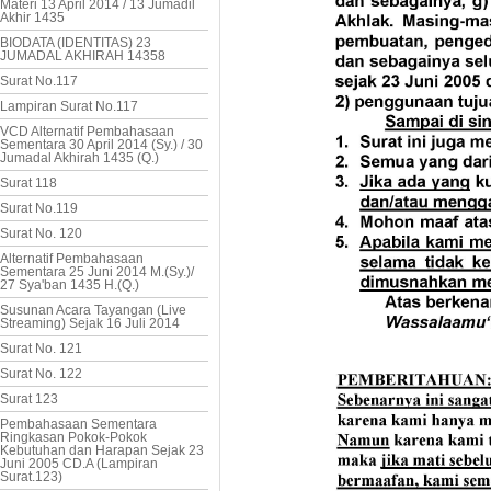
Materi 13 April 2014 / 13 Jumadil
Akhir 1435
BIODATA (IDENTITAS) 23
JUMADAL AKHIRAH 14358
Surat No.117
Lampiran Surat No.117
VCD Alternatif Pembahasaan
Sementara 30 April 2014 (Sy.) / 30
Jumadal Akhirah 1435 (Q.)
Surat 118
Surat No.119
Surat No. 120
Alternatif Pembahasaan
Sementara 25 Juni 2014 M.(Sy.)/
27 Sya'ban 1435 H.(Q.)
Susunan Acara Tayangan (Live
Streaming) Sejak 16 Juli 2014
Surat No. 121
Surat No. 122
Surat 123
Pembahasaan Sementara
Ringkasan Pokok-Pokok
Kebutuhan dan Harapan Sejak 23
Juni 2005 CD.A (Lampiran
Surat.123)