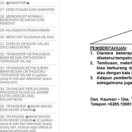
26. �PAMATOR�
27. KEBUTUHAN DAN HARAPAN
28. MENGINGAT KEMBALI
BEBERAPA SEJARAH DAN
RIWAYAT
29. HILANGNYA PEMAHAMAN
30. MENCARI SUASANA HILANG
31. DISKUSI DENGAN SALAH
SATU MASYAYIKH
32. TRANSKRIP KETAKJUBAN
IMAM BESAR ORTHODOKS
TERHADAP ISLAM
33. TAYANGAN KETAKJUBAN
IMAM BESAR ORTHODOKS
TERHADAP ISLAM (Cuplikan
yang di edit dan ditambah suara
orang lain)
34. TAYANGAN PERJALANAN
PRESIDEN RUSIA (VLADIMIR
PUTIN) MENJELANG
PELANTIKAN
35. TRANSKRIP �IMAM MAHDI
DAN AKHIR ZAMAN�
36. TAYANGAN �IMAM MAHDI
DAN AKHIR ZAMAN� (Cuplikan
yang di edit dan ditambah suara
orang lain, Aslinya agar dilihat di
www.imranhosein.org)