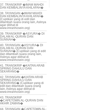
37. TRANSKRIP �IMAM MAHDI
DAN KEMBALINYA KHILAFAH�
38. TAYANGAN �IMAM MAHDI
DAN KEMBALINYA KHILAFAH�
(Cuplikan yang di edit dan
ditambah suara orang lain, Aslinya
agar dilihat di
www.imranhosein.org)
39. TRANSKRIP �ASYURA� DI
DALAM AL-QURAN DAN
SUNNAH�
40. TAYANGAN �ASYURA� DI
DALAM AL-QURAN DAN
SUNNAH� (Cuplikan yang di edit
dan ditambah suara orang lain,
Aslinya agar dilihat di
www.imranhosein.org)
41. TRANSKRIP �KAITAN ARAB
SPRING DAHULU DAN
SEKARANG�
42. TAYANGAN �KAITAN ARAB
SPRING DAHULU DAN
SEKARANG� (Cuplikan yang di
edit dan ditambah suara orang
lain, Aslinya agar dilihat di
www.imranhosein.org)
43. TRANSKRIP
�CAPETOWN:AL-QURAN DAN
AKHIR ZAMAN�
44. TAYANGAN �CAPETOWN:AL-