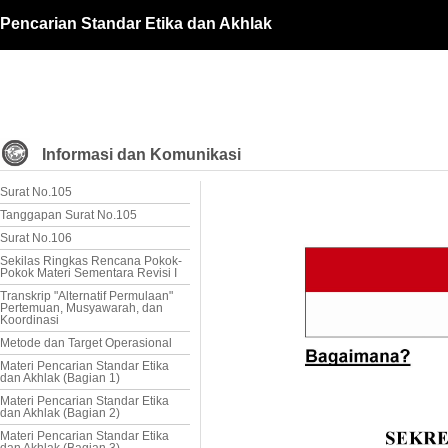
Pencarian Standar Etika dan Akhlak
Informasi dan Komunikasi
Surat No.105
Tanggapan Surat No.105
Surat No.106
Sekilas Ringkas Rencana Pokok-
Pokok Materi Sementara Revisi I
Transkrip "Alternatif Permulaan"
Pertemuan, Musyawarah, dan
Koordinasi
Metode dan Target Operasional
Materi Pencarian Standar Etika
dan Akhlak (Bagian 1)
Materi Pencarian Standar Etika
dan Akhlak (Bagian 2)
Materi Pencarian Standar Etika