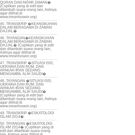
QURAN DAN AKHIR ZAMAN�
(Cuplikan yang di edit dan
ditambah suara orang lain, Aslinya
agar dilihat di
www.imranhosein.org)
45. TRANSKRIP �KEANGKUHAN
DALAM BERAGAMA DI ZAMAN
DAJJAL�
46. TAYANGAN�KEANGKUHAN
DALAM BERAGAMA DI ZAMAN
DAJJAL� (Cuplikan yang di edit
dan ditambah suara orang lain,
Aslinya agar dilihat di
www.imranhosein.org)
47. TRANSKRIP �SITUASI ISIS,
UKRAINA DAN RUM, DAN
APAKAH IRAN SEDANG
MENGAMBIL ALIH SAUDI�
48. TAYANGAN �SITUASI ISIS,
UKRAINA DAN RUM, DAN
APAKAH IRAN SEDANG
MENGAMBIL ALIH SAUDI�
(Cuplikan yang di edit dan
ditambah suara orang lain, Aslinya
agar dilihat di
www.imranhosein.org)
49. TRANSKRIP �ESKATOLOGI
ISLAM 2014�
50. TAYANGAN �ESKATOLOGI
ISLAM 2014� (Cuplikan yang di
edit dan ditambah suara orang
lain, Aslinya agar dilihat di