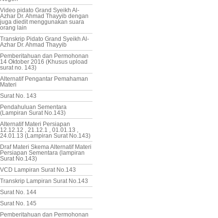
Video pidato Grand Syeikh Al-
Azhar Dr. Ahmad Thayyib dengan
juga diedit menggunakan suara
orang lain
Transkrip Pidato Grand Syeikh Al-
Azhar Dr. Ahmad Thayyib
Pemberitahuan dan Permohonan
14 Oktober 2016 (Khusus upload
surat no. 143)
Alternatif Pengantar Pemahaman
Materi
Surat No. 143
Pendahuluan Sementara
(Lampiran Surat No.143)
Alternatif Materi Persiapan
12.12.12 , 21.12.1 , 01.01.13 ,
24.01.13 (Lampiran Surat No.143)
Draf Materi Skema Alternatif Materi
Persiapan Sementara (lampiran
Surat No.143)
VCD Lampiran Surat No.143
Transkrip Lampiran Surat No.143
Surat No. 144
Surat No. 145
Pemberitahuan dan Permohonan