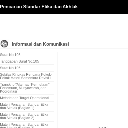
Pencarian Standar Etika dan Akhlak
Informasi dan Komunikasi
Surat No.105
Tanggapan Surat No.105
Surat No.106
Sekilas Ringkas Rencana Pokok-
Pokok Materi Sementara Revisi I
Transkrip "Alternatif Permulaan"
Pertemuan, Musyawarah, dan
Koordinasi
Metode dan Target Operasional
Materi Pencarian Standar Etika
dan Akhlak (Bagian 1)
Materi Pencarian Standar Etika
dan Akhlak (Bagian 2)
Materi Pencarian Standar Etika