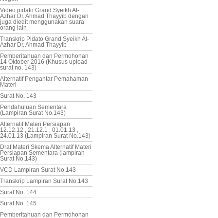
Video pidato Grand Syeikh Al-
Azhar Dr. Ahmad Thayyib dengan
juga diedit menggunakan suara
orang lain
Transkrip Pidato Grand Syeikh Al-
Azhar Dr. Ahmad Thayyib
Pemberitahuan dan Permohonan
14 Oktober 2016 (Khusus upload
surat no. 143)
Alternatif Pengantar Pemahaman
Materi
Surat No. 143
Pendahuluan Sementara
(Lampiran Surat No.143)
Alternatif Materi Persiapan
12.12.12 , 21.12.1 , 01.01.13 ,
24.01.13 (Lampiran Surat No.143)
Draf Materi Skema Alternatif Materi
Persiapan Sementara (lampiran
Surat No.143)
VCD Lampiran Surat No.143
Transkrip Lampiran Surat No.143
Surat No. 144
Surat No. 145
Pemberitahuan dan Permohonan