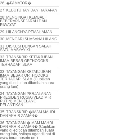
26. �PAMATOR�
27. KEBUTUHAN DAN HARAPAN
28. MENGINGAT KEMBALI
BEBERAPA SEJARAH DAN
RIWAYAT
29. HILANGNYA PEMAHAMAN
30. MENCARI SUASANA HILANG
31. DISKUSI DENGAN SALAH
SATU MASYAYIKH
32. TRANSKRIP KETAKJUBAN
IMAM BESAR ORTHODOKS
TERHADAP ISLAM
33. TAYANGAN KETAKJUBAN
IMAM BESAR ORTHODOKS
TERHADAP ISLAM (Cuplikan
yang di edit dan ditambah suara
orang lain)
34. TAYANGAN PERJALANAN
PRESIDEN RUSIA (VLADIMIR
PUTIN) MENJELANG
PELANTIKAN
35. TRANSKRIP �IMAM MAHDI
DAN AKHIR ZAMAN�
36. TAYANGAN �IMAM MAHDI
DAN AKHIR ZAMAN� (Cuplikan
yang di edit dan ditambah suara
orang lain, Aslinya agar dilihat di
www.imranhosein.org)