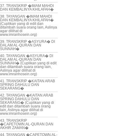
37. TRANSKRIP �IMAM MAHDI
DAN KEMBALINYA KHILAFAH�
38. TAYANGAN �IMAM MAHDI
DAN KEMBALINYA KHILAFAH�
(Cuplikan yang di edit dan
ditambah suara orang lain, Aslinya
agar dilihat di
www.imranhosein.org)
39. TRANSKRIP �ASYURA� DI
DALAM AL-QURAN DAN
SUNNAH�
40. TAYANGAN �ASYURA� DI
DALAM AL-QURAN DAN
SUNNAH� (Cuplikan yang di edit
dan ditambah suara orang lain,
Aslinya agar dilihat di
www.imranhosein.org)
41. TRANSKRIP �KAITAN ARAB
SPRING DAHULU DAN
SEKARANG�
42. TAYANGAN �KAITAN ARAB
SPRING DAHULU DAN
SEKARANG� (Cuplikan yang di
edit dan ditambah suara orang
lain, Aslinya agar dilihat di
www.imranhosein.org)
43. TRANSKRIP
�CAPETOWN:AL-QURAN DAN
AKHIR ZAMAN�
44. TAYANGAN �CAPETOWN:AL-