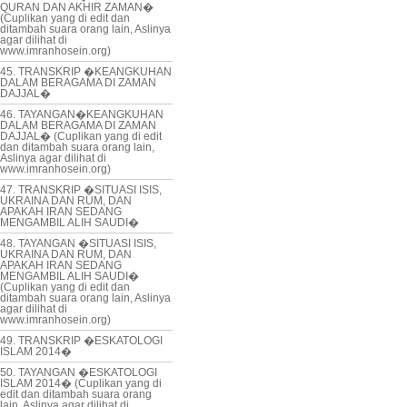
QURAN DAN AKHIR ZAMAN�
(Cuplikan yang di edit dan
ditambah suara orang lain, Aslinya
agar dilihat di
www.imranhosein.org)
45. TRANSKRIP �KEANGKUHAN
DALAM BERAGAMA DI ZAMAN
DAJJAL�
46. TAYANGAN�KEANGKUHAN
DALAM BERAGAMA DI ZAMAN
DAJJAL� (Cuplikan yang di edit
dan ditambah suara orang lain,
Aslinya agar dilihat di
www.imranhosein.org)
47. TRANSKRIP �SITUASI ISIS,
UKRAINA DAN RUM, DAN
APAKAH IRAN SEDANG
MENGAMBIL ALIH SAUDI�
48. TAYANGAN �SITUASI ISIS,
UKRAINA DAN RUM, DAN
APAKAH IRAN SEDANG
MENGAMBIL ALIH SAUDI�
(Cuplikan yang di edit dan
ditambah suara orang lain, Aslinya
agar dilihat di
www.imranhosein.org)
49. TRANSKRIP �ESKATOLOGI
ISLAM 2014�
50. TAYANGAN �ESKATOLOGI
ISLAM 2014� (Cuplikan yang di
edit dan ditambah suara orang
lain, Aslinya agar dilihat di