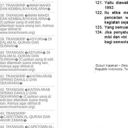
37. TRANSKRIP �IMAM MAHDI
DAN KEMBALINYA KHILAFAH�
38. TAYANGAN �IMAM MAHDI
DAN KEMBALINYA KHILAFAH�
(Cuplikan yang di edit dan
ditambah suara orang lain, Aslinya
agar dilihat di
www.imranhosein.org)
39. TRANSKRIP �ASYURA� DI
DALAM AL-QURAN DAN
SUNNAH�
40. TAYANGAN �ASYURA� DI
DALAM AL-QURAN DAN
SUNNAH� (Cuplikan yang di edit
dan ditambah suara orang lain,
Aslinya agar dilihat di
www.imranhosein.org)
41. TRANSKRIP �KAITAN ARAB
SPRING DAHULU DAN
SEKARANG�
42. TAYANGAN �KAITAN ARAB
SPRING DAHULU DAN
SEKARANG� (Cuplikan yang di
edit dan ditambah suara orang
lain, Aslinya agar dilihat di
www.imranhosein.org)
43. TRANSKRIP
�CAPETOWN:AL-QURAN DAN
AKHIR ZAMAN�
44. TAYANGAN �CAPETOWN:AL-