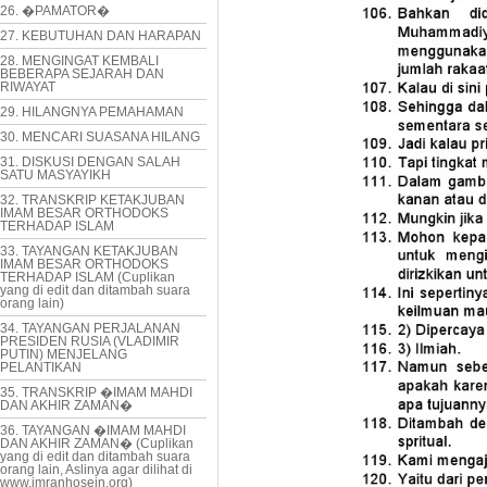
26. �PAMATOR�
27. KEBUTUHAN DAN HARAPAN
28. MENGINGAT KEMBALI
BEBERAPA SEJARAH DAN
RIWAYAT
29. HILANGNYA PEMAHAMAN
30. MENCARI SUASANA HILANG
31. DISKUSI DENGAN SALAH
SATU MASYAYIKH
32. TRANSKRIP KETAKJUBAN
IMAM BESAR ORTHODOKS
TERHADAP ISLAM
33. TAYANGAN KETAKJUBAN
IMAM BESAR ORTHODOKS
TERHADAP ISLAM (Cuplikan
yang di edit dan ditambah suara
orang lain)
34. TAYANGAN PERJALANAN
PRESIDEN RUSIA (VLADIMIR
PUTIN) MENJELANG
PELANTIKAN
35. TRANSKRIP �IMAM MAHDI
DAN AKHIR ZAMAN�
36. TAYANGAN �IMAM MAHDI
DAN AKHIR ZAMAN� (Cuplikan
yang di edit dan ditambah suara
orang lain, Aslinya agar dilihat di
www.imranhosein.org)