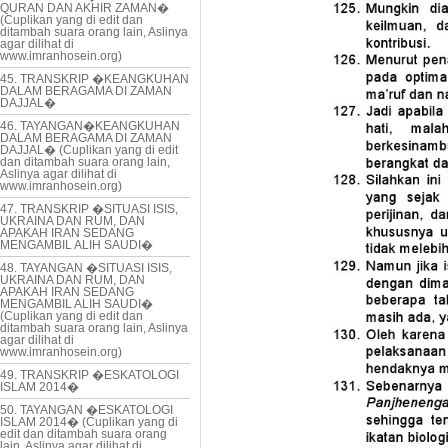
QURAN DAN AKHIR ZAMAN�
(Cuplikan yang di edit dan
ditambah suara orang lain, Aslinya
agar dilihat di
www.imranhosein.org)
45. TRANSKRIP �KEANGKUHAN
DALAM BERAGAMA DI ZAMAN
DAJJAL�
46. TAYANGAN�KEANGKUHAN
DALAM BERAGAMA DI ZAMAN
DAJJAL� (Cuplikan yang di edit
dan ditambah suara orang lain,
Aslinya agar dilihat di
www.imranhosein.org)
47. TRANSKRIP �SITUASI ISIS,
UKRAINA DAN RUM, DAN
APAKAH IRAN SEDANG
MENGAMBIL ALIH SAUDI�
48. TAYANGAN �SITUASI ISIS,
UKRAINA DAN RUM, DAN
APAKAH IRAN SEDANG
MENGAMBIL ALIH SAUDI�
(Cuplikan yang di edit dan
ditambah suara orang lain, Aslinya
agar dilihat di
www.imranhosein.org)
49. TRANSKRIP �ESKATOLOGI
ISLAM 2014�
50. TAYANGAN �ESKATOLOGI
ISLAM 2014� (Cuplikan yang di
edit dan ditambah suara orang
lain, Aslinya agar dilihat di