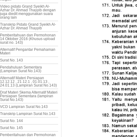
Video pidato Grand Syeikh Al-
Azhar Dr. Ahmad Thayyib dengan
juga diedit menggunakan suara
orang lain
Transkrip Pidato Grand Syeikh Al-
Azhar Dr. Ahmad Thayyib
Pemberitahuan dan Permohonan
14 Oktober 2016 (Khusus upload
surat no. 143)
Alternatif Pengantar Pemahaman
Materi
Surat No. 143
Pendahuluan Sementara
(Lampiran Surat No.143)
Alternatif Materi Persiapan
12.12.12 , 21.12.1 , 01.01.13 ,
24.01.13 (Lampiran Surat No.143)
Draf Materi Skema Alternatif Materi
Persiapan Sementara (lampiran
Surat No.143)
VCD Lampiran Surat No.143
Transkrip Lampiran Surat No.143
Surat No. 144
Surat No. 145
Pemberitahuan dan Permohonan