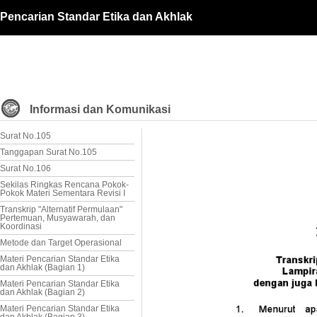
Pencarian Standar Etika dan Akhlak
Informasi dan Komunikasi
Surat No.105
Tanggapan Surat No.105
Surat No.106
Sekilas Ringkas Rencana Pokok-
Pokok Materi Sementara Revisi I
Transkrip "Alternatif Permulaan"
Pertemuan, Musyawarah, dan
Koordinasi
Metode dan Target Operasional
Materi Pencarian Standar Etika
dan Akhlak (Bagian 1)
Materi Pencarian Standar Etika
dan Akhlak (Bagian 2)
Materi Pencarian Standar Etika